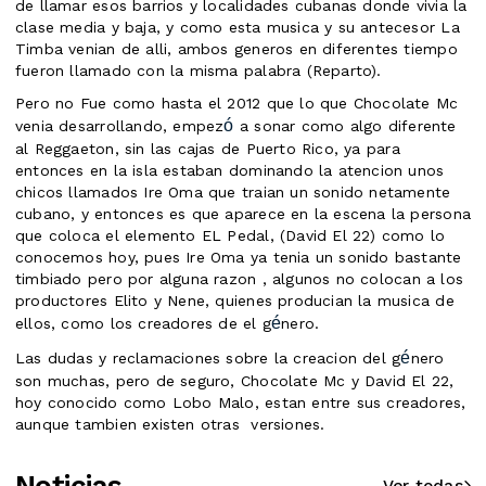
de llamar esos barrios y localidades cubanas donde vivia la
clase media y baja, y como esta musica y su antecesor La
Timba venian de alli, ambos generos en diferentes tiempo
fueron llamado con la misma palabra (Reparto).
Pero no Fue como hasta el 2012 que lo que Chocolate Mc
ó
venia desarrollando, empez
a sonar como algo diferente
al Reggaeton, sin las cajas de Puerto Rico, ya para
entonces en la isla estaban dominando la atencion unos
chicos llamados Ire Oma que traian un sonido netamente
cubano, y entonces es que aparece en la escena la persona
que coloca el elemento EL Pedal, (David El 22) como lo
conocemos hoy, pues Ire Oma ya tenia un sonido bastante
timbiado pero por alguna razon , algunos no colocan a los
productores Elito y Nene, quienes producian la musica de
é
ellos, como los creadores de el g
nero.
é
Las dudas y reclamaciones sobre la creacion del g
nero
son muchas, pero de seguro, Chocolate Mc y David El 22,
hoy conocido como Lobo Malo, estan entre sus creadores,
aunque tambien existen otras versiones.
Noticias