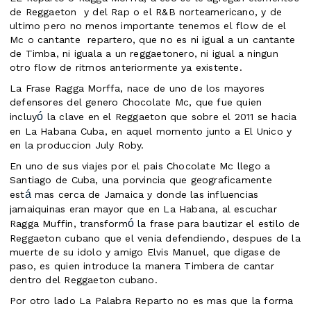
de Reggaeton y del Rap o el R&B norteamericano, y de
ultimo pero no menos importante tenemos el flow de el
Mc o cantante repartero, que no es ni igual a un cantante
de Timba, ni iguala a un reggaetonero, ni igual a ningun
otro flow de ritmos
anteriormente ya existente.
La Frase Ragga Morffa, nace de uno de los mayores
defensores del genero Chocolate Mc, que fue quien
ó
incluy
la clave en el Reggaeton que sobre el 2011 se hacia
en La Habana Cuba, en aquel momento junto a El Unico y
en la produccion July Roby.
En uno de sus viajes por el pais Chocolate Mc llego a
Santiago de Cuba, una porvincia que geograficamente
á
est
mas cerca de Jamaica y donde las influencias
jamaiquinas eran mayor que en La Habana, al escuchar
ó
Ragga Muffin, transform
la frase para bautizar el estilo de
Reggaeton cubano que el venia defendiendo, despues de la
muerte de su idolo y amigo Elvis Manuel, que digase de
paso, es quien introduce la manera Timbera de cantar
dentro del Reggaeton cubano.
Por otro lado La Palabra Reparto no es mas que la forma